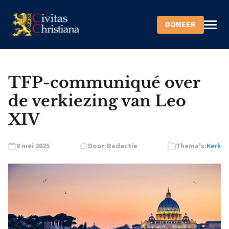
DONEER
TFP-communiqué over
de verkiezing van Leo
XIV
8 mei 2025
Door:
Redactie
Thema's:
Kerk