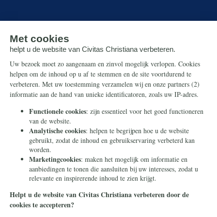
Over ons
Wie zijn wij?
Hugo Bos
ANBI
Contact