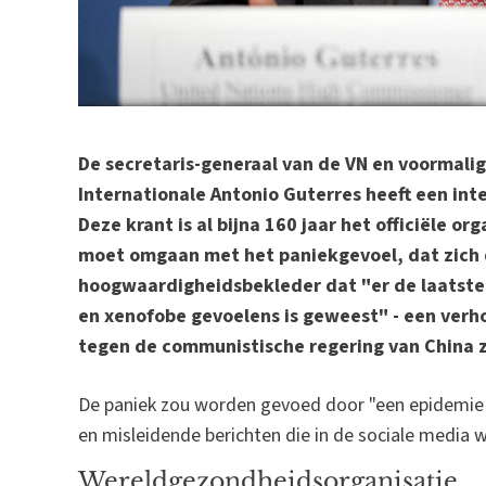
De secretaris-generaal van de VN en voormalig 
Internationale Antonio Guterres heeft een in
Deze krant is al bijna 160 jaar het officiële o
moet omgaan met het paniekgevoel, dat zich d
hoogwaardigheidsbekleder dat "er de laatst
en xenofobe gevoelens is geweest" - een verho
tegen de communistische regering van China zi
De paniek zou worden gevoed door "een epidemie v
en misleidende berichten die in de sociale media 
Wereldgezondheidsorganisatie