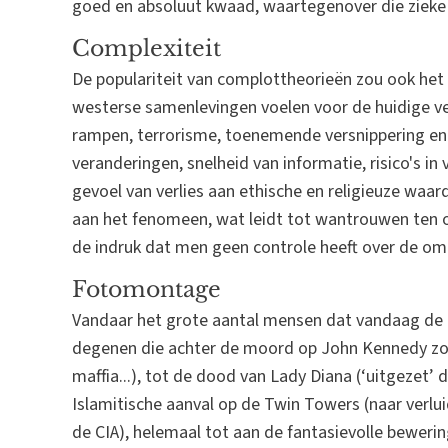
goed en absoluut kwaad, waartegenover die zieke g
Complexiteit
De populariteit van complottheorieën zou ook het
westerse samenlevingen voelen voor de huidige ve
rampen, terrorisme, toenemende versnippering en c
veranderingen, snelheid van informatie, risico's i
gevoel van verlies aan ethische en religieuze waard
aan het fenomeen, wat leidt tot wantrouwen ten o
de indruk dat men geen controle heeft over de om
Fotomontage
Vandaar het grote aantal mensen dat vandaag de da
degenen die achter de moord op John Kennedy zou
maffia...), tot de dood van Lady Diana (‘uitgezet’
Islamitische aanval op de Twin Towers (naar verlu
de CIA), helemaal tot aan de fantasievolle bewer