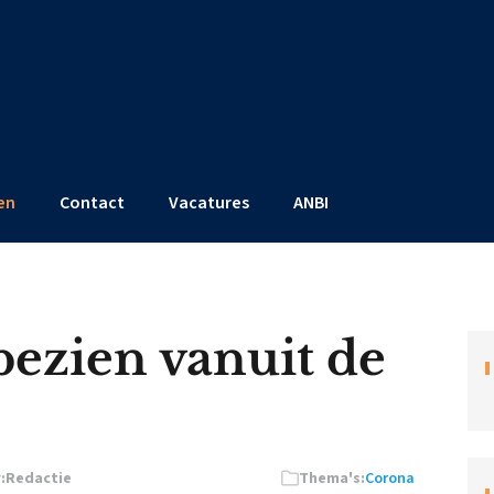
en
Contact
Vacatures
ANBI
ezien vanuit de
:
Redactie
Thema's:
Corona