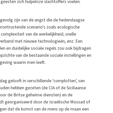
eesten zich hulpeloze slachtoffers voelen.
 gevolg zijn van de angst die de hedendaagse
rontrustende scenario's zoals ecologische
omplexiteit van de werkelijkheid, snelle
n verband met nieuwe technologieën, enz. Een
en en duidelijke sociale regels zou ook bijdragen
pzichte van de bestaande sociale instellingen en
geving waarin men leeft.
g gelooft in verschillende ‘complotten’, van
den hebben gezeten (de CIA of de Siciliaanse
 door de Britse geheime diensten) en de
idt georganiseerd door de Israëlische Mossad of
ingen dat de komst van de mens op de maan een