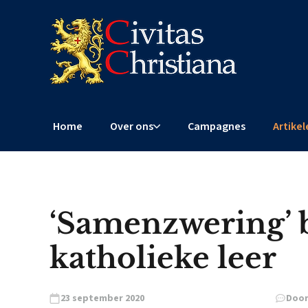
Home
Over ons
Campagnes
Artikel
‘Samenzwering’ b
katholieke leer
23 september 2020
Door