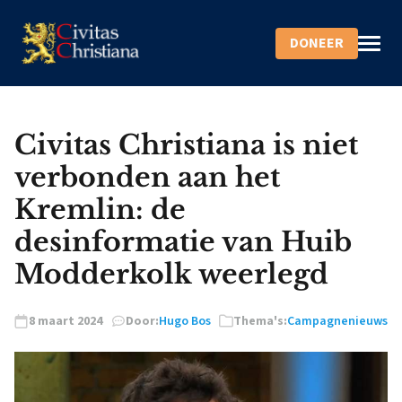
DONEER
Civitas Christiana is niet
verbonden aan het
Kremlin: de
desinformatie van Huib
Modderkolk weerlegd
8 maart 2024
Door:
Hugo Bos
Thema's:
Campagnenieuws