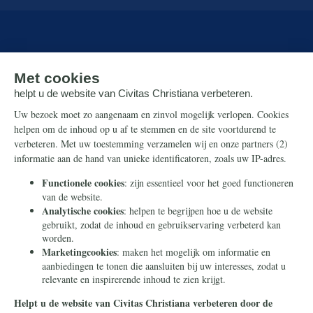
Over ons
Wie zijn wij?
Hugo Bos
ANBI
Contact