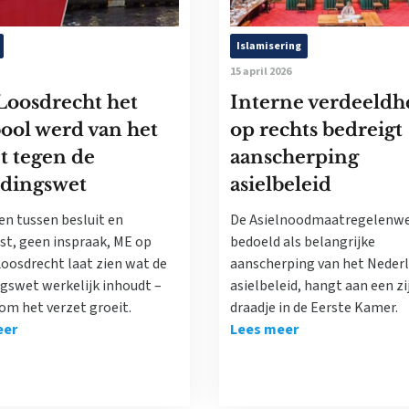
Islamisering
15 april 2026
Loosdrecht het
Interne verdeeldh
ool werd van het
op rechts bedreigt
t tegen de
aanscherping
idingswet
asielbeleid
en tussen besluit en
De Asielnoodmaatregelenwe
t, geen inspraak, ME op
bedoeld als belangrijke
Loosdrecht laat zien wat de
aanscherping van het Neder
ngswet werkelijk inhoudt –
asielbeleid, hangt aan een zi
om het verzet groeit.
draadje in de Eerste Kamer.
eer
Lees meer