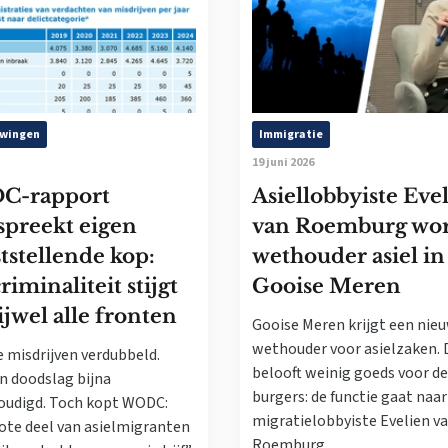
wingen
Immigratie
19 juni 2026
-rapport
Asiellobbyiste Eve
spreekt eigen
van Roemburg wo
tstellende kop:
wethouder asiel in
criminaliteit stijgt
Gooise Meren
ijwel alle fronten
Gooise Meren krijgt een nie
wethouder voor asielzaken. 
 misdrijven verdubbeld.
belooft weinig goeds voor de
n doodslag bijna
burgers: de functie gaat naar
voudigd. Toch kopt WODC:
migratielobbyiste Evelien v
ote deel van asielmigranten
Roemburg.