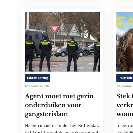
Islamisering
Politiek
6 februari 2026
21 januari
Agent moet met gezin
Stek 
onderduiken voor
verkr
gangsterislam
woon
Na een incident onder het Bollendak
In een 
in Utrecht moet de betrokken agent
duidelij