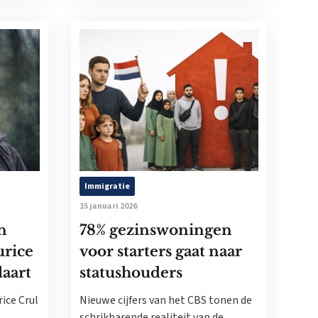
Immigratie
15 januari 2026
n
78% gezinswoningen
urice
voor starters gaat naar
laart
statushouders
ice Crul
Nieuwe cijfers van het CBS tonen de
schrikbarende realiteit van de