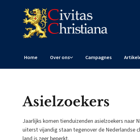
Home
Over ons
Campagnes
Artikel
Asielzoekers
Jaarlijks komen tienduizenden asielzoekers naar Ne
uiterst vijandig staan tegenover de Nederlandse ch
land is zeer beperkt.