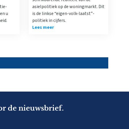
tie-
asielpolitiek op de woningmarkt. Dit
en u
is de linkse “eigen-volk-laatst”-
eid.
politiek in cijfers.
Lees meer
or de nieuwsbrief.