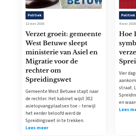
Politiek
Politiek
12 mei 2026
4 mei 2026
Verzet groeit: gemeente
Hoe 
West Betuwe sleept
symb
ministerie van Asiel en
verze
Migratie voor de
Spre
rechter om
Vier dag
Spreidingswet
aankoms
straat. 
Gemeente West Betuwe stapt naar
Spreidi
de rechter. Het kabinet wijst 302
en waar
asielopvangplaatsen toe – terwijl
Lees m
het eerder beloofd werd de
Spreidingswet in te trekken.
Lees meer