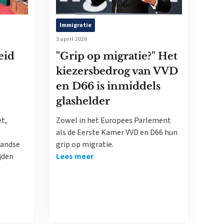
Immigratie
3 april 2026
eid
"Grip op migratie?" Het
kiezersbedrog van VVD
en D66 is inmiddels
glashelder
t,
Zowel in het Europees Parlement
als de Eerste Kamer VVD en D66 hun
landse
grip op migratie.
jden
Lees meer