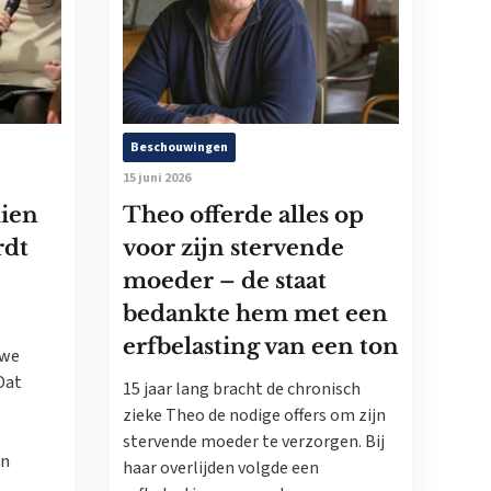
Beschouwingen
15 juni 2026
lien
Theo offerde alles op
rdt
voor zijn stervende
moeder – de staat
bedankte hem met een
erfbelasting van een ton
uwe
Dat
15 jaar lang bracht de chronisch
zieke Theo de nodige offers om zijn
stervende moeder te verzorgen. Bij
an
haar overlijden volgde een