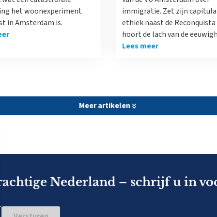
ing het woonexperiment
immigratie. Zet zijn capitula
st in Amsterdam is.
ethiek naast de Reconquista 
eer
hoort de lach van de eeuwigh
Lees meer
Meer artikelen
rachtige Nederland – schrijf u in vo
Versturen