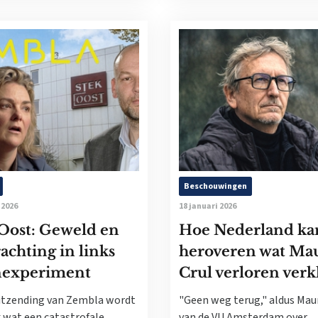
Beschouwingen
 2026
18 januari 2026
Oost: Geweld en
Hoe Nederland ka
achting in links
heroveren wat Ma
experiment
Crul verloren verk
uitzending van Zembla wordt
"Geen weg terug," aldus Maur
k wat een catastrofale
van de VU Amsterdam over