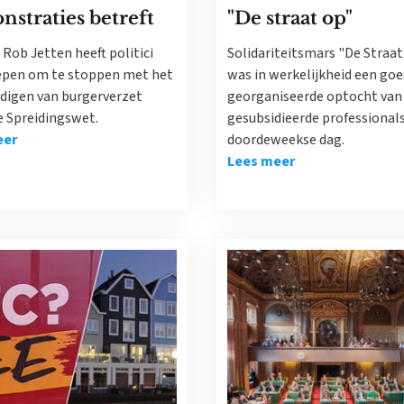
straties betreft
"De straat op"
Rob Jetten heeft politici
Solidariteitsmars "De Straa
pen om te stoppen met het
was in werkelijkheid een goe
igen van burgerverzet
georganiseerde optocht van
e Spreidingswet.
gesubsidieerde professional
eer
doordeweekse dag.
Lees meer