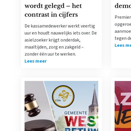
wordt gelegd – het
demon
contrast in cijfers
Premier 
opgeroe
De kassamedewerker werkt veertig
aanmoed
uur en houdt nauwelijks iets over. De
tegen d
asielzoeker krijgt onderdak,
Lees m
maaltijden, zorg en zakgeld –
zonder één uur te werken.
Lees meer