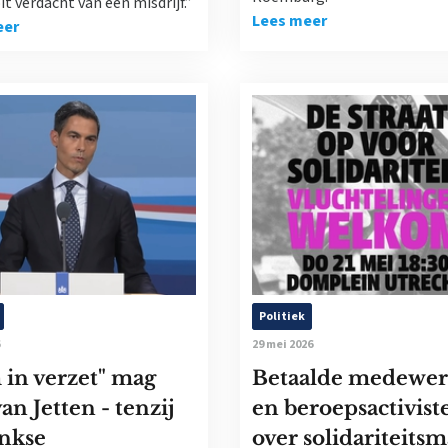
t verdacht van een misdrijf.”
Lees meer
eer
Politiek
29 mei 2026
in verzet" mag
Betaalde medewer
van Jetten - tenzij
en beroepsactivist
inkse
over solidariteitsm