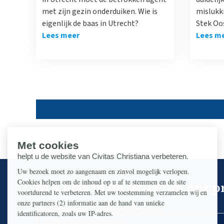
met zijn gezin onderduiken. Wie is
mislukk
eigenlijk de baas in Utrecht?
Stek Oo
Lees meer
Lees m
Mis niks in de strijd om ons p
Zorg dat u niets over dit thema mist.