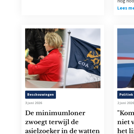
nog nooi
Lees m
Beschouwingen
Politiek
3 juni 2026
2 juni 2026
De minimumloner
"Kom 
zwoegt terwijl de
niet 
asielzoeker in de watten
het l