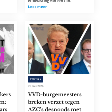
erfbelasting van een ton.
Lees meer
Politiek
20 mei 2026
kers
VVD-burgemeesters
en:
breken verzet tegen
ars
AZC’s desnoods met