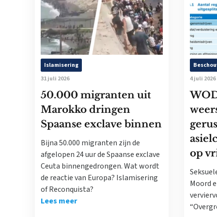
Islamisering
Beschou
31 juli 2026
4 juli 2026
50.000 migranten uit
WODC
Marokko dringen
weer
Spaanse exclave binnen
gerus
asiel
Bijna 50.000 migranten zijn de
op vr
afgelopen 24 uur de Spaanse exclave
Ceuta binnengedrongen. Wat wordt
Seksuele
de reactie van Europa? Islamisering
Moord e
of Reconquista?
vervier
Lees meer
“Overgr